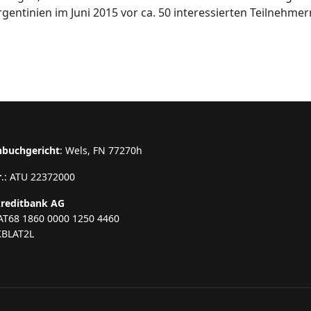
rgentinien im Juni 2015 vor ca. 50 interessierten Teilnehmer
nbuchgericht
: Wels, FN 77270h
r
.: ATU 22372000
kreditbank AG
AT68 1860 0000 1250 4460
KBLAT2L