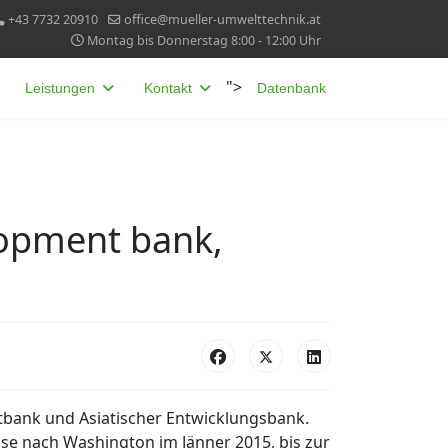
+43 7732 20910
office@mueller-umwelttechnik.at
Montag bis Donnerstag 8:00 - 12:00 Uhr
">
Leistungen
Kontakt
Datenbank
lopment bank,
bank und Asiatischer Entwicklungsbank.
se nach Washington im Jänner 2015, bis zur